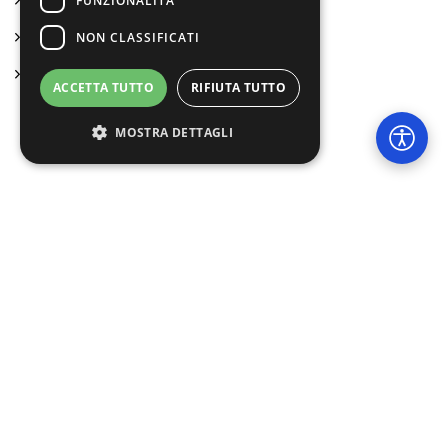
FUNZIONALITÀ
Bilancio sociale ed economico
NON CLASSIFICATI
Statuto
ACCETTA TUTTO
RIFIUTA TUTTO
MOSTRA DETTAGLI
Bambini e ragazzi
Anziani
Strettamente necessari
Performance
Targeting
Funzionalità
Disabilità e Fragilità
Non classificati
Gli altri Servizi
I cookie strettamente necessari consentono le
funzionalità principali del sito web come
l'accesso dell'utente e la gestione dell'account.
Il sito web non può essere utilizzato
correttamente senza i cookie strettamente
necessari.
Provider
/
Nome
Scadenza
Descrizione
© 2026 Eureka! Cooperativa Sociale
Dominio