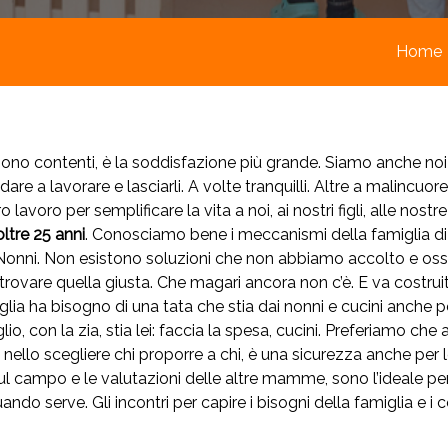
Home
o contenti, è la soddisfazione più grande. Siamo anche noi gen
are a lavorare e lasciarli. A volte tranquilli. Altre a malincu
avoro per semplificare la vita a noi, ai nostri figli, alle nost
ltre 25 anni
. Conosciamo bene i meccanismi della famiglia di 
Nonni. Non esistono soluzioni che non abbiamo accolto e osserv
trovare quella giusta. Che magari ancora non c’è. E va costruit
glia ha bisogno di una tata che stia dai nonni e cucini anche p
o, con la zia, stia lei: faccia la spesa, cucini. Preferiamo che 
llo scegliere chi proporre a chi, è una sicurezza anche per le
 sul campo e le valutazioni delle altre mamme, sono l’ideale pe
ndo serve. Gli incontri per capire i bisogni della famiglia e i 