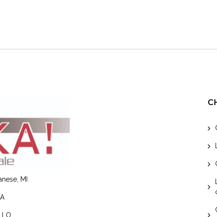
C
lanese, MI
VA
, LO