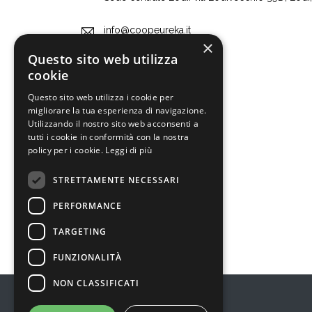
info@coopeureka.it
×
Questo sito web utilizza
+39 0255607420
cookie
Questo sito web utilizza i cookie per
migliorare la tua esperienza di navigazione.
Utilizzando il nostro sito web acconsenti a
tutti i cookie in conformità con la nostra
policy per i cookie.
Leggi di più
STRETTAMENTE NECESSARI
PERFORMANCE
TARGETING
FUNZIONALITÀ
NON CLASSIFICATI