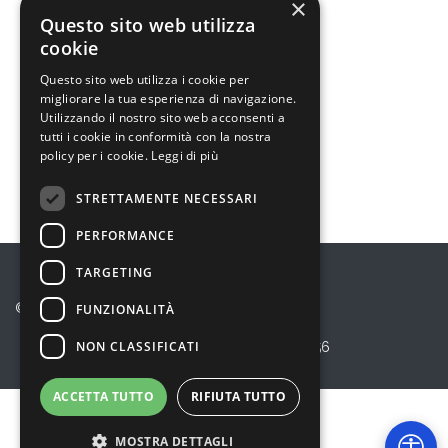
×
Questo sito web utilizza
cookie
Bambini e ragazzi
Questo sito web utilizza i cookie per
Anziani
migliorare la tua esperienza di navigazione.
Utilizzando il nostro sito web acconsenti a
Disabilità e Fragilità
tutti i cookie in conformità con la nostra
policy per i cookie.
Leggi di più
Gli altri Servizi
STRETTAMENTE NECESSARI
PERFORMANCE
TARGETING
© 2026 Eureka! Cooperativa Sociale
FUNZIONALITÀ
NON CLASSIFICATI
Privacy Policy
P.I. 10864220156
ACCETTA TUTTO
RIFIUTA TUTTO
MOSTRA DETTAGLI