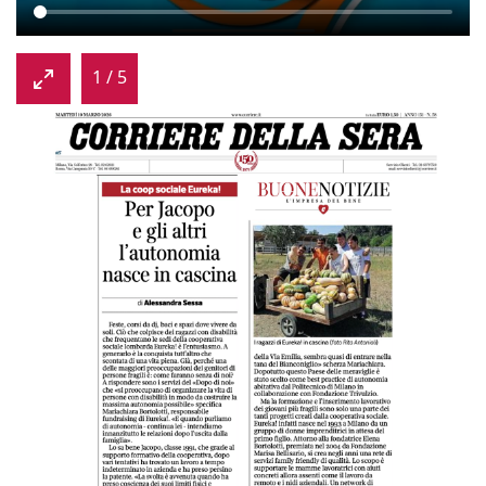
1
/
5