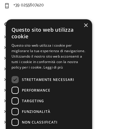
+39 0255607420
×
CHI SIAMO
Questo sito web utilizza
cookie
Chi siamo
Questo sito web utilizza i cookie per
La nostra missione
migliorare la tua esperienza di navigazione.
Utilizzando il nostro sito web acconsenti a
Come lavoriamo
tutti i cookie in conformità con la nostra
policy per i cookie.
Leggi di più
La ricerca-azione come metodo
Conciliamo vita e lavoro
STRETTAMENTE NECESSARI
Formazione e servizi anche per noi
PERFORMANCE
Lavorano con noi
TARGETING
Certificazioni e attestati
FUNZIONALITÀ
Bilancio sociale ed economico
NON CLASSIFICATI