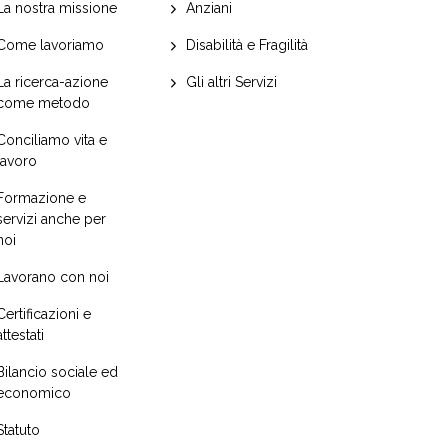
La nostra missione
Anziani
Come lavoriamo
Disabilità e Fragilità
La ricerca-azione
Gli altri Servizi
come metodo
Conciliamo vita e
lavoro
Formazione e
servizi anche per
noi
Lavorano con noi
Certificazioni e
attestati
Bilancio sociale ed
economico
Statuto