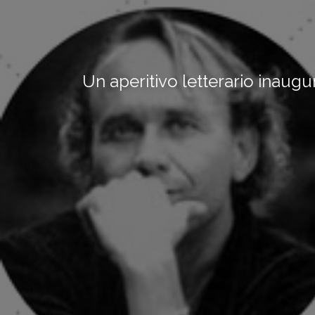
Un aperitivo letterario inaugur