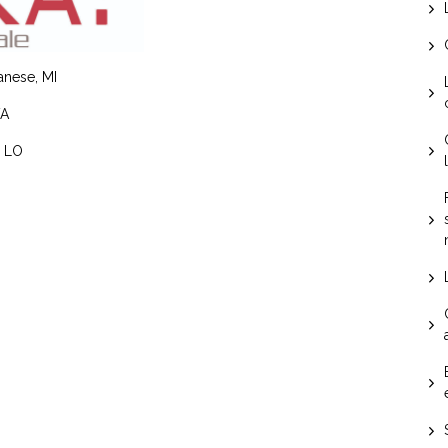
lanese, MI
VA
, LO