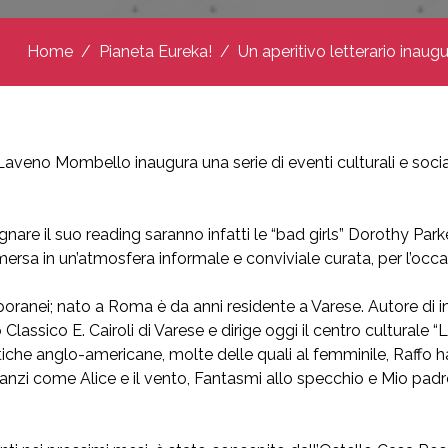
Home
Pianeta Eureka!
Un aperitivo letterario inaugu
aveno Mombello inaugura una serie di eventi culturali e sociali 
are il suo reading saranno infatti le “bad girls” Dorothy Parke
rsa in un’atmosfera informale e conviviale curata, per l’occasio
oranei; nato a Roma è da anni residente a Varese. Autore di i
 Classico E. Cairoli di Varese e dirige oggi il centro culturale 
che anglo-americane, molte delle quali al femminile, Raffo ha
romanzi come Alice e il vento, Fantasmi allo specchio e Mio pa