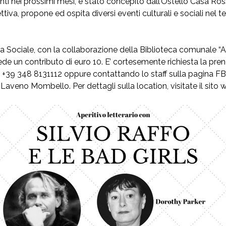
venti nei prossimi mesi, è stato concepito dall’Ostello Casa Ros
tiva, propone ed ospita diversi eventi culturali e sociali nel 
iva Sociale, con la collaborazione della Biblioteca comunale 
ede un contributo di euro 10. E’ cortesemente richiesta la pren
al +39 348 8131112 oppure contattando lo staff sulla pagina 
Laveno Mombello. Per dettagli sulla location, visitate il sito