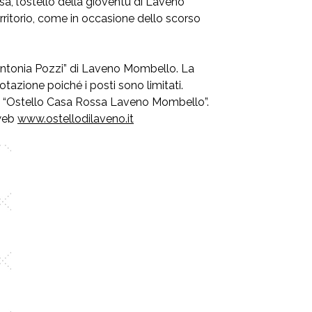
sa, l’ostello della gioventù di Laveno
territorio, come in occasione dello scorso
“Antonia Pozzi” di Laveno Mombello. La
otazione poiché i posti sono limitati.
FB “Ostello Casa Rossa Laveno Mombello”.
 web
www.ostellodilaveno.it