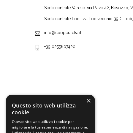
Sede centrale Varese: via Piave 42, Besozzo, 
Sede centrale Lodi: via Lodivecchio 39D, Lodi
info@coopeureka.it
+39 0255607420
×
Questo sito web utilizza
cookie
Questo sito web utilizza i cookie per
migliorare la tua esperienza di navigazione.
Utilizzando il nostro sito web acconsenti a