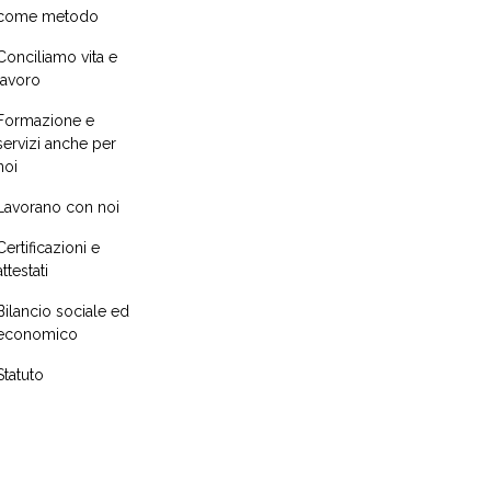
come metodo
Conciliamo vita e
lavoro
Formazione e
servizi anche per
noi
Lavorano con noi
Certificazioni e
attestati
Bilancio sociale ed
economico
Statuto