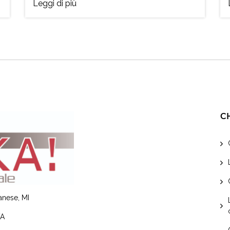
Leggi di più
C
lanese, MI
VA