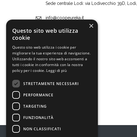
Sede centrale Lodi: via Lodivecchio 39D, Lodi
info@coopeureka.it
×
Questo sito web utilizza
+39 0255607420
cookie
Questo sito web utilizza i cookie per
migliorare la tua esperienza di navigazione.
Utilizzando il nostro sito web acconsenti a
tutti i cookie in conformità con la nostra
policy per i cookie.
Leggi di più
STRETTAMENTE NECESSARI
PERFORMANCE
TARGETING
FUNZIONALITÀ
NON CLASSIFICATI