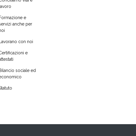
Conciliamo vita e
lavoro
Formazione e
servizi anche per
noi
Lavorano con noi
Certificazioni e
attestati
Bilancio sociale ed
economico
Statuto