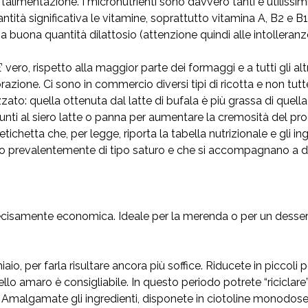
l’alimentazione. I micronutrienti sono davvero tanti e utilissim
antità significativa le vitamine, soprattutto vitamina A, B2 e B
 buona quantità dilattosio (attenzione quindi alle intolleran
 vero, rispetto alla maggior parte dei formaggi e a tutti gli alt
 lavorazione. Ci sono in commercio diversi tipi di ricotta e non t
izzato: quella ottenuta dal latte di bufala è più grassa di quell
nti al siero latte o panna per aumentare la cremosità del pr
 l’etichetta che, per legge, riporta la tabella nutrizionale e gli
 sono prevalentemente di tipo saturo e che si accompagnano a d
decisamente economica. Ideale per la merenda o per un dessert
io, per farla risultare ancora più soffice. Riducete in piccoli p
ello amaro è consigliabile. In questo periodo potrete “ricicla
Amalgamate gli ingredienti, disponete in ciotoline monodose e 