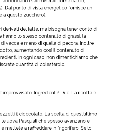
i: abbondano i sali minerali come calcio,
12. Dal punto di vista energetico fornisce un
ze a questo zucchero).
ri derivati del latte, ma bisogna tener conto di
utte hanno lo stesso contenuto di grassi, la
a di vacca e meno di quella di pecora. Inoltre,
odotto, aumentando così il contenuto di
 ingredienti. In ogni caso, non dimentichiamo che
iscrete quantità di colesterolo.
 improvvisato. Ingredienti? Due. La ricotta e
ezzetti il cioccolato. La scelta di quest’ultimo
re” le uova Pasquali che spesso avanzano e
mettete a raffreddare in frigorifero. Se lo