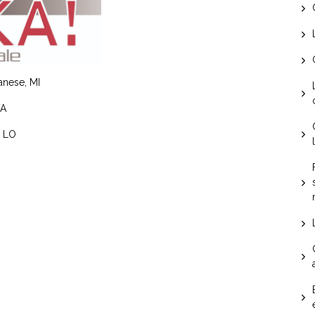
lanese, MI
VA
, LO