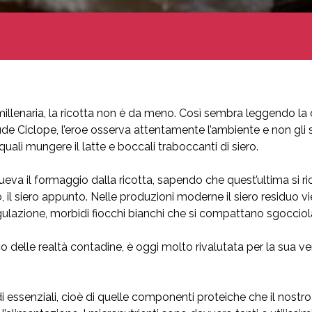
illenaria, la ricotta non è da meno. Così sembra leggendo la d
de Ciclope, l’eroe osserva attentamente l’ambiente e non gli s
 quali mungere il latte e boccali traboccanti di siero.
ueva il formaggio dalla ricotta, sapendo che quest’ultima si ri
il siero appunto. Nelle produzioni moderne il siero residuo vie
ulazione, morbidi fiocchi bianchi che si compattano sgocciolan
delle realtà contadine, è oggi molto rivalutata per la sua vers
di essenziali, cioè di quelle componenti proteiche che il no