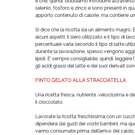
e che, quindi, dobbiamo introdurre attraverso 
selenio, fosforo e zinco e sono presenti in qu
apporto contenuto di calorie, ma contiene una
Si dice che la ricotta sia un alimento magro. E’
alcuni aspetti: il siero utilizzato e il tipo di
percentuale varia secondo il tipo di latte util
durante la lavorazione, spesso vengono aggiu
lipidi. E’ sempre consigliabile, quindi, leggere
gli acidi grassi del latte e dei suoi derivati
FINTO GELATO ALLA STRACCIATELLA
Una ricetta fresca, nutriente, velocissima e 
il cioccolato.
Lavorate la ricotta freschissima con un cucchia
dipenderà dai gusti dei vostri bambini, ma qu
vanno consumate prima dell’arrivo del caldo. 