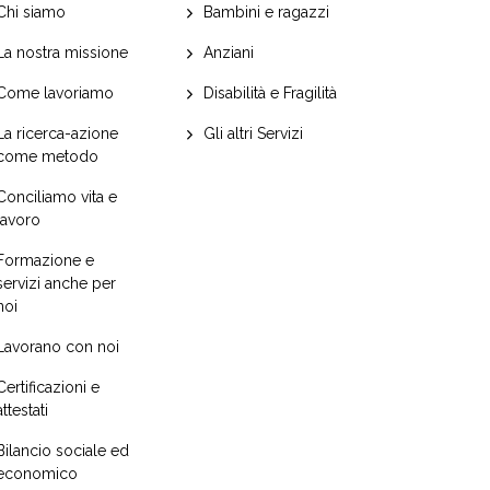
Chi siamo
Bambini e ragazzi
La nostra missione
Anziani
Come lavoriamo
Disabilità e Fragilità
La ricerca-azione
Gli altri Servizi
come metodo
Conciliamo vita e
lavoro
Formazione e
servizi anche per
noi
Lavorano con noi
Certificazioni e
attestati
Bilancio sociale ed
economico