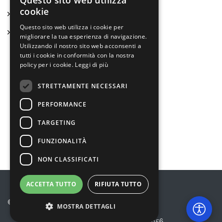
Questo sito web utilizza
cookie
Bilancio sociale ed economico
Questo sito web utilizza i cookie per
Statuto
migliorare la tua esperienza di navigazione.
Utilizzando il nostro sito web acconsenti a
tutti i cookie in conformità con la nostra
policy per i cookie.
Leggi di più
Bambini e ragazzi
STRETTAMENTE NECESSARI
Anziani
PERFORMANCE
Disabilità e Fragilità
TARGETING
Gli altri Servizi
FUNZIONALITÀ
NON CLASSIFICATI
ACCETTA TUTTO
RIFIUTA TUTTO
© 2026 Eureka! Cooperativa Sociale
MOSTRA DETTAGLI
Privacy Policy
P.I. 10864220156