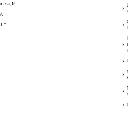
lanese, MI
VA
, LO