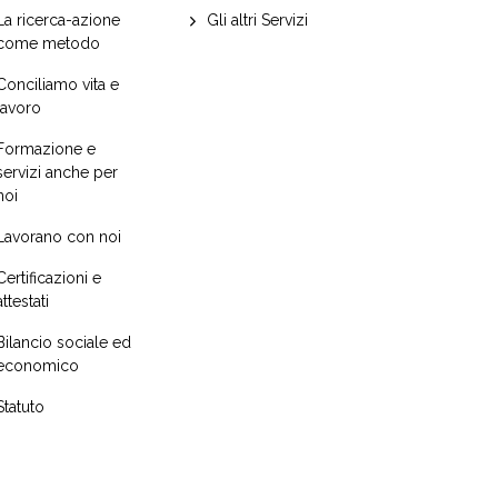
La ricerca-azione
Gli altri Servizi
come metodo
Conciliamo vita e
lavoro
Formazione e
servizi anche per
noi
Lavorano con noi
Certificazioni e
attestati
Bilancio sociale ed
economico
Statuto