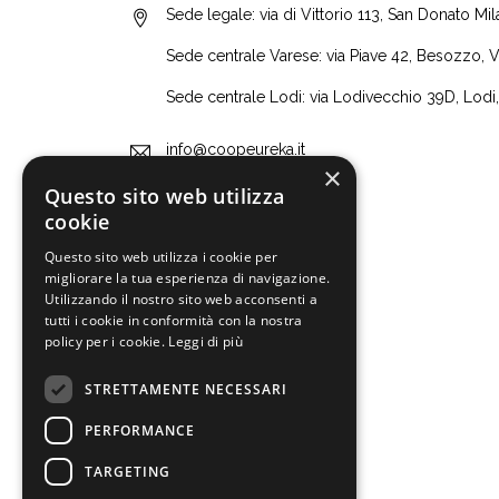
Sede legale: via di Vittorio 113, San Donato Mi
Sede centrale Varese: via Piave 42, Besozzo, 
Sede centrale Lodi: via Lodivecchio 39D, Lodi
info@coopeureka.it
×
Questo sito web utilizza
+39 0255607420
cookie
Questo sito web utilizza i cookie per
migliorare la tua esperienza di navigazione.
Utilizzando il nostro sito web acconsenti a
tutti i cookie in conformità con la nostra
policy per i cookie.
Leggi di più
STRETTAMENTE NECESSARI
PERFORMANCE
TARGETING