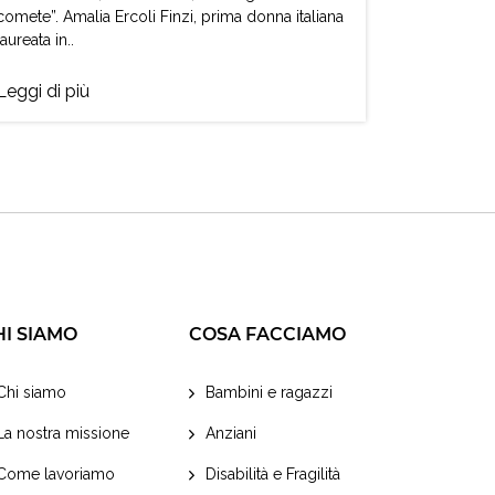
comete”. Amalia Ercoli Finzi, prima donna italiana
laureata in..
Leggi di più
HI SIAMO
COSA FACCIAMO
Chi siamo
Bambini e ragazzi
La nostra missione
Anziani
Come lavoriamo
Disabilità e Fragilità