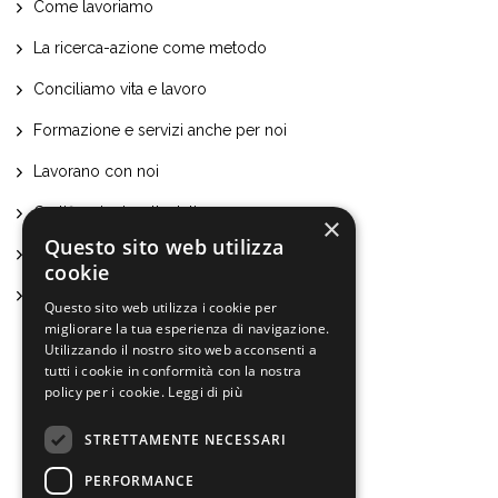
Come lavoriamo
La ricerca-azione come metodo
Conciliamo vita e lavoro
Formazione e servizi anche per noi
Lavorano con noi
Certificazioni e attestati
×
Questo sito web utilizza
Bilancio sociale ed economico
cookie
Statuto
Questo sito web utilizza i cookie per
migliorare la tua esperienza di navigazione.
Utilizzando il nostro sito web acconsenti a
tutti i cookie in conformità con la nostra
policy per i cookie.
Leggi di più
Bambini e ragazzi
STRETTAMENTE NECESSARI
Anziani
PERFORMANCE
Disabilità e Fragilità