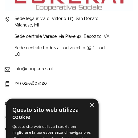
Sede legale: via di Vittorio 113, San Donato
Milanese, MI
Sede centrale Varese: via Piave 42, Besozzo, VA
Sede centrale Lodi: via Lodivecchio 39D, Lodi,
LO
info@coopeureka.it
+39 0255607420
×
CHI SIAMO
Questo sito web utilizza
cookie
Chi siamo
Questo sito web utilizza i cookie per
La nostra missione
migliorare la tua esperienza di navigazione.