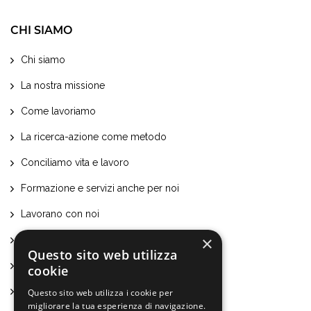
CHI SIAMO
Chi siamo
La nostra missione
Come lavoriamo
La ricerca-azione come metodo
Conciliamo vita e lavoro
Formazione e servizi anche per noi
Lavorano con noi
×
Certificazioni e attestati
Questo sito web utilizza
Bilancio sociale ed economico
cookie
Statuto
Questo sito web utilizza i cookie per
migliorare la tua esperienza di navigazione.