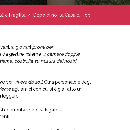
tà e Fragilità
Dopo di noi: la Casa di Robi
ovani, ai giovani
pronti per
e da gestire insieme.
4 camere doppie,
sieme, costruita su misura dai nostri
rve
per
vivere da soli
. Cura personale e degli
sieme
agli amici con cui si è già fatto un
ù leggero.
i si confronta sono variegate e
centi
.