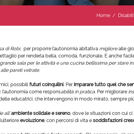
Home
Disabili
a di Robi,
per proporre l’autonomia abitativa
migliore
alle gi
taglio per renderla bella, comoda, funzionale. E anche facil
grande sala per le attività e una cucina bellissima per stare in
alle pareti vetrate.
mici, possibili
futuri coinquilini
. Per
imparare tutto quel che se
se: l’autonomia come respons
abilità in pratica.
Per migliorare
in
e delle educatrici, che intervengono in modo mirato, sempre pi
 all’
ambiente solidale e sereno
, dove le situazioni con cui c
’ulteriore
evoluzione
, con
percorsi di vita e
soddisfazioni cres