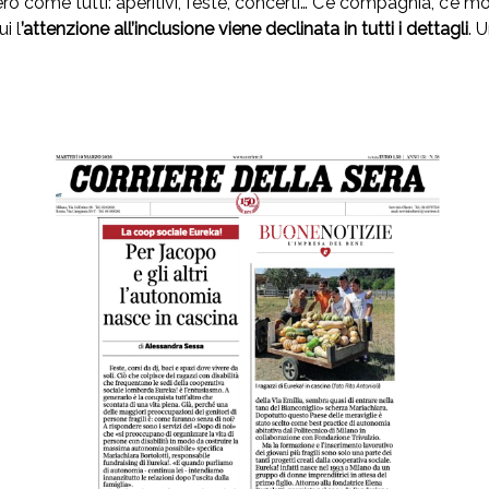
ero come tutti: aperitivi, feste, concerti… C’è compagnia, c’è m
ui l
’attenzione all’inclusione viene declinata in tutti i dettagli
. 