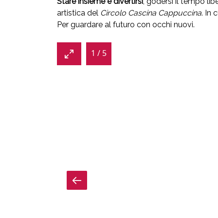
Stare insieme e divertirsi
, godersi il tempo lib
artistica del
Circolo Cascina Cappuccina
. In c
Per guardare al futuro con occhi nuovi.
1
/
5