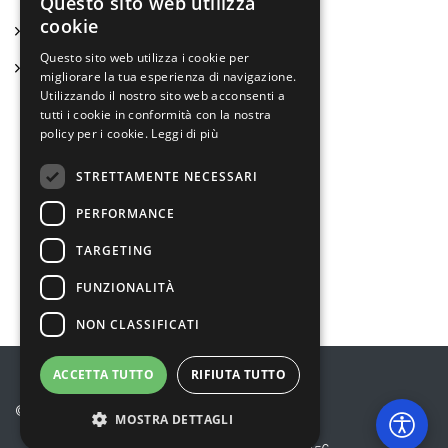
Questo sito web utilizza
cookie
Bilancio sociale ed economico
Questo sito web utilizza i cookie per
Statuto
migliorare la tua esperienza di navigazione.
Utilizzando il nostro sito web acconsenti a
tutti i cookie in conformità con la nostra
policy per i cookie.
Leggi di più
Bambini e ragazzi
STRETTAMENTE NECESSARI
Anziani
PERFORMANCE
Disabilità e Fragilità
TARGETING
Gli altri Servizi
FUNZIONALITÀ
NON CLASSIFICATI
ACCETTA TUTTO
RIFIUTA TUTTO
© 2026 Eureka! Cooperativa Sociale
MOSTRA DETTAGLI