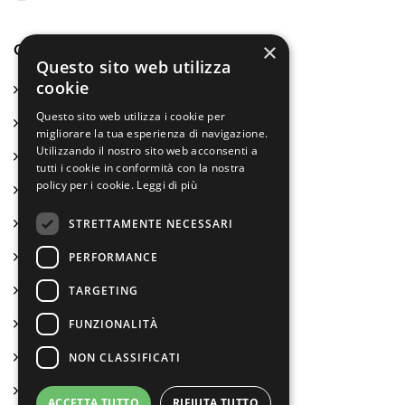
×
CHI SIAMO
Questo sito web utilizza
cookie
Chi siamo
Questo sito web utilizza i cookie per
La nostra missione
migliorare la tua esperienza di navigazione.
Utilizzando il nostro sito web acconsenti a
Come lavoriamo
tutti i cookie in conformità con la nostra
policy per i cookie.
Leggi di più
La ricerca-azione come metodo
Conciliamo vita e lavoro
STRETTAMENTE NECESSARI
Formazione e servizi anche per noi
PERFORMANCE
Lavorano con noi
TARGETING
Certificazioni e attestati
FUNZIONALITÀ
Bilancio sociale ed economico
NON CLASSIFICATI
Statuto
ACCETTA TUTTO
RIFIUTA TUTTO