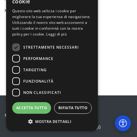
cookie
Statuto
Questo sito web utilizza i cookie per
migliorare la tua esperienza di navigazione.
Utilizzando il nostro sito web acconsenti a
tutti i cookie in conformità con la nostra
policy per i cookie.
Leggi di più
Bambini e ragazzi
STRETTAMENTE NECESSARI
Anziani
PERFORMANCE
Disabilità e Fragilità
TARGETING
Gli altri Servizi
FUNZIONALITÀ
NON CLASSIFICATI
ACCETTA TUTTO
RIFIUTA TUTTO
© 2026 Eureka! Cooperativa Sociale
MOSTRA DETTAGLI
Privacy Policy
P.I. 10864220156