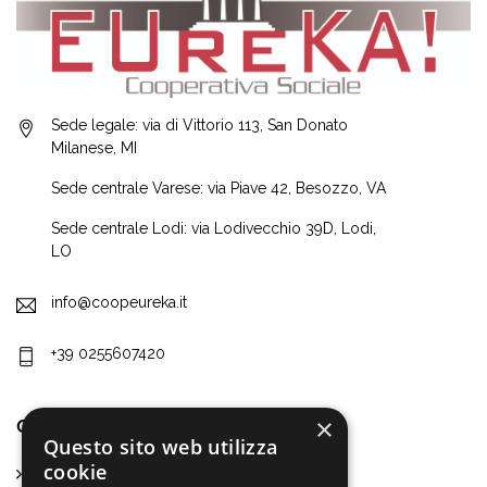
Sede legale: via di Vittorio 113, San Donato
Milanese, MI
Sede centrale Varese: via Piave 42, Besozzo, VA
Sede centrale Lodi: via Lodivecchio 39D, Lodi,
LO
info@coopeureka.it
+39 0255607420
×
CHI SIAMO
Questo sito web utilizza
cookie
Chi siamo