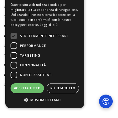
Questo sito web utilizza i cookie per
La nostra missione
migliorare la tua esperienza di navigazione.
Utilizzando il nostro sito web acconsenti a
Come lavoriamo
tutti i cookie in conformità con la nostra
policy per i cookie.
Leggi di più
La ricerca-azione come metodo
Conciliamo vita e lavoro
STRETTAMENTE NECESSARI
Formazione e servizi anche per noi
PERFORMANCE
Lavorano con noi
TARGETING
Certificazioni e attestati
FUNZIONALITÀ
Bilancio sociale ed economico
NON CLASSIFICATI
Statuto
ACCETTA TUTTO
RIFIUTA TUTTO
MOSTRA DETTAGLI
Bambini e ragazzi