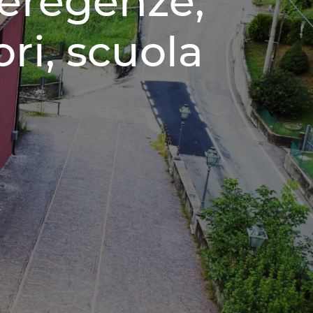
eregenze,
ri, scuola