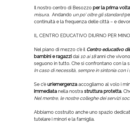
Il nostro centro di Besozzo
per la prima volt
misura
. Andando
un po’ oltre gli
standard
per
continuità e la frequenza delle città – e dev
IL CENTRO EDUCATIVO DIURNO PER MIN
Nel piano di mezzo c’è il
Centro educativo di
bambini e ragazzi
dai
10 ai 18
anni che vivono s
seguono in tutto. Che si confrontano con la scu
In caso di necessità, sempre in sintonia con i se
Se c’è
un’emergenza
accogliamo al volo i mi
immediata
nella nostra
struttura protetta
. Ch
Nel mentre, le nostre colleghe dei servizi soc
Abbiamo costruito anche uno spazio dedicat
tutelare i minori e la famiglia.