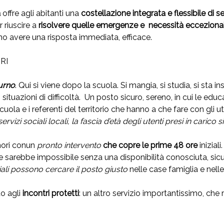
a
offre agli abitanti una
costellazione integrata e flessibile di s
 riuscire a
risolvere quelle emergenze e necessità ecceziona
ono avere una risposta immediata, efficace.
ORI
urno
. Qui si viene dopo la scuola. Si mangia, si studia, si sta in
ituazioni di difficoltà. Un posto sicuro, sereno, in cui le educat
ola e i referenti del territorio che hanno a che fare con gli ut
rvizi sociali locali, la fascia d’età degli utenti presi in carico s
nori conun
pronto intervento
che copre le prime 48
ore
inizial
e sarebbe impossibile senza una disponibilità conosciuta, sicur
iali possono cercare il posto giusto
nelle case famiglia e nell
o agli
incontri protetti
: un altro servizio importantissimo, che 