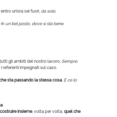
d entro un’ora sei fuori,
da solo
.
e in
un bel posto, dove si sta bene
.
tutti gli ambiti del nostro lavoro.
Sempre.
 i referenti impegnati sul caso.
che sta passando la stessa cosa
. E ce lo
le
.
costruire insieme
, volta per volta,
quel che