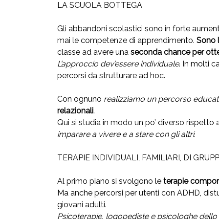
LA SCUOLA BOTTEGA
Gli abbandoni scolastici sono in forte aumento
mai le competenze di apprendimento.
Sono l
classe ad avere una
seconda chance per otte
L’approccio dev’essere individuale
. In molti 
percorsi da strutturare ad hoc.
Con ognuno
realizziamo un percorso educati
relazionali
.
Qui si studia in modo un po’ diverso rispetto 
imparare a vivere e a stare con gli altri
.
TERAPIE INDIVIDUALI, FAMILIARI, DI GRU
Al primo piano si svolgono le
terapie compor
Ma anche percorsi per utenti con ADHD, disturbi
giovani adulti.
Psicoterapie, logopediste e psicologhe dello s