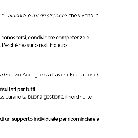
 gli
alunni
e le
madri straniere
, che vivono la
r
conoscersi, condividere competenze e
.
Perché nessuno resti indietro.
tà
(Spazio Accoglienza Lavoro Educazione).
sultati per tutti
.
ssicurano la
buona gestione
, il riordino, le
di un supporto individuale per ricominciare a
à.