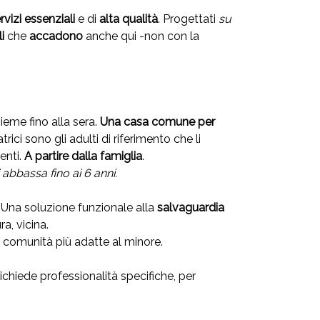
ervizi essenziali
e di
alta qualità
. Progettati
su
li
che
accadono
anche qui -non con la
sieme fino alla sera.
Una casa comune per
rici sono gli adulti di riferimento che li
enti.
A partire dalla famiglia
.
i abbassa fino ai 6 anni.
i. Una soluzione funzionale alla
salvaguardia
a, vicina.
e comunità più adatte al minore.
richiede professionalità specifiche, per