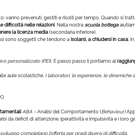
: vanno prevenuti, gestiti e risolti per tempo. Quando si tratt
e difficoltà nelle relazioni
. Nella nostra
scuola bottega
aiutiam
nere la licenza media
(secondaria inferiore).
casi sono soggetti che tendono a
isolarsi, a chiudersi in casa
. I
vo personalizzato (PEI
). E passo passo li portiamo al
raggiung
alle aule scolastiche
. I
laboratori, le esperienze, le dinamiche 
PPO
tamentali
ABA –
Analisi del Comportamento (
Behaviour)
Appl
 da deficit di attenzione, iperattività e impulsività e i loro ge
viluppo completano l’offerta per gradi diversi di difficoltà.