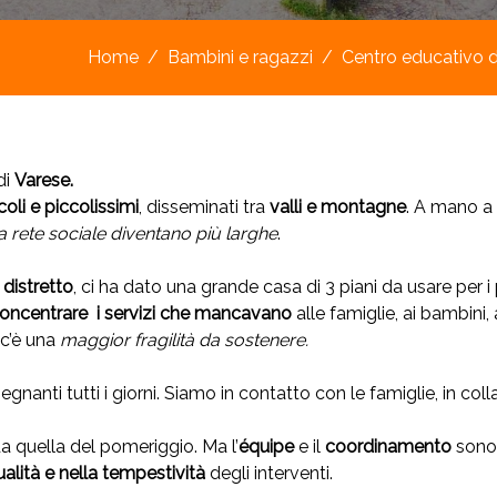
Home
Bambini e ragazzi
Centro educativo di
di
Varese.
oli e piccolissimi
, disseminati tra
valli e montagne
. A mano a 
a rete sociale diventano più larghe
.
 distretto
, ci ha dato una grande casa di 3 piani da usare per i
oncentrare i servizi che mancavano
alle famiglie, ai bambini, 
i c’è una
maggior fragilità da sostenere.
nanti tutti i giorni. Siamo in contatto con le famiglie, in colla
a quella del pomeriggio. Ma l’
équipe
e il
coordinamento
sono 
ualità e nella tempestività
degli interventi.