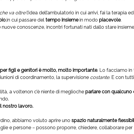
che va oltre
l’idea dell’ambulatorio in cui arrivi, fai la terapia e
pio
,in cui passare del
tempo insieme
in modo
piacevole
.
e nuove conoscenze
,
incontri fortunati nati dallo stare insiem
e per figli e genitori è molto, molto importante
. Lo facciamo in 
 riunioni di coordinamento, la supervisione
costante.
E con tutti
lità
,
a voltenon c’è niente di meglioche
parlare con qualcuno 
ndo.
il nostro lavoro.
iardino, abbiamo voluto aprire uno
spazio naturalmente flessibi
amiglie e persone – possono proporre, chiedere, collaborare per