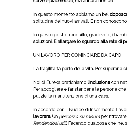
serve e piacerebbe, ma ancora non c’è
.
In questo momento abbiamo un bel
doposcu
solitudine dei nuovi arrivati. E non conoscono 
In questo posto tranquillo, gradevole, i ba
soluzioni. E allargare lo sguardo alla rete di 
UN LAVORO PER COMINCIARE DA CAPO
La fragilità fa parte della vita. Per superarla c
Noi di Eureka pratichiamo
l’inclusione
con nat
Per accogliere e far star bene le persone ch
pulizie, la manutenzione di una
casa
.
In accordo con il Nucleo di Inserimento Lavo
lavorare
. Un
percorso su misura
per ritrovare
Rendendosi utili
. Facendo qualcosa che, nel 