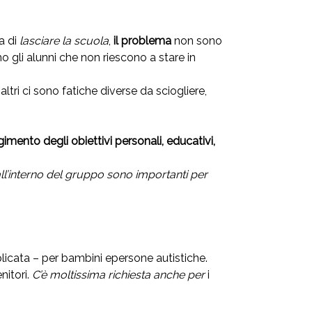
a di
lasciare la scuola
,
il problema
non sono
o gli alunni che non riescono a stare in
n altri ci sono fatiche diverse da sciogliere,
imento degli obiettivi personali, educativi,
all’interno del gruppo sono importanti per
icata – per bambini epersone autistiche.
nitori.
C’è moltissima richiesta anche per
i