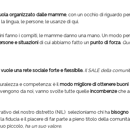
ola organizzato dalle mamme
, con un occhio di riguardo per
la lingua, le persone, le usanze di qui.
mbini fanno i compiti, le mamme danno una mano. Un modo pe
persone e situazioni
di cui abbiamo fatto un
punto di forza
.
Qui
i vuole una rete sociale forte e flessibile.
Il SALE della comuni
uralezza e competenza: è il
modo migliore di ottenere buoni ri
e vengono da noi, vanno svolte tutte quelle
incombenze
che a
rativo del nostro distretto (NIL) selezioniamo chi ha
bisogno 
 la fiducia e il piacere di far parte a pieno titolo della comunit
suo piccolo,
ha un suo valore
.